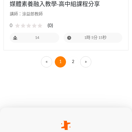
媒體素養融入教學-高中組課程分享
講師：涂益郎教師
0
(
0
)
14
1時 5分 15秒
«
1
2
»