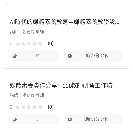
AI時代的媒體素養教育—媒體素養教學設計
實作 - 111教師研習(暑假進階場)
講師：張嘉倫 教師
0
(
0
)
10
1時 26分 12秒
媒體素養實作分享 - 111教師研習工作坊
講師：楊易霖 教師
0
(
0
)
5
1時 31分 54秒