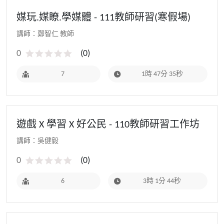
媒玩.媒瞭.學媒體 - 111教師研習(寒假場)
講師：鄭智仁 教師
0
(
0
)
7
1時 47分 35秒
遊戲 X 學習 X 好公民 - 110教師研習工作坊
講師：吳健毅
0
(
0
)
6
3時 1分 44秒