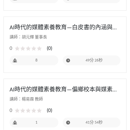
AI時代的媒體素養教育—白皮書的內涵與願
景 - 111教師研習(暑假進階場)
講師：胡元輝 董事長
0
(
0
)
8
49分 26秒
AI時代的媒體素養教育—偏鄉校本與媒素的
相遇 - 111教師研習(暑假進階場)
講師：楊易霖 教師
0
(
0
)
1
41分 54秒