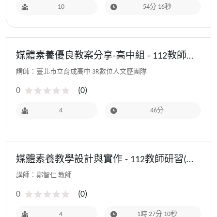
10
54分 16秒
媒體素養優良教案分享-高中組 - 112教師研
習(初階場)
講師：臺北市立育成高中 3R數位人文歷團隊
0
(
0
)
4
46分
媒體素養教學設計與實作 - 112教師研習(初
階場)
講師：鄭智仁 教師
0
(
0
)
4
1時 27分 10秒