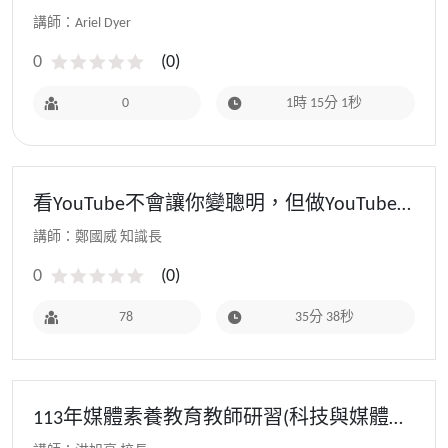
講師：Ariel Dyer
0
(
0
)
0
1時 15分 1秒
看YouTube不會讓你變聰明，但做YouTube
會
講師：鄭國威 知識長
0
(
0
)
78
35分 38秒
113年媒體素養教育教師研習(科技與媒體的
創新教育) YouTube Shorts 短影片製作