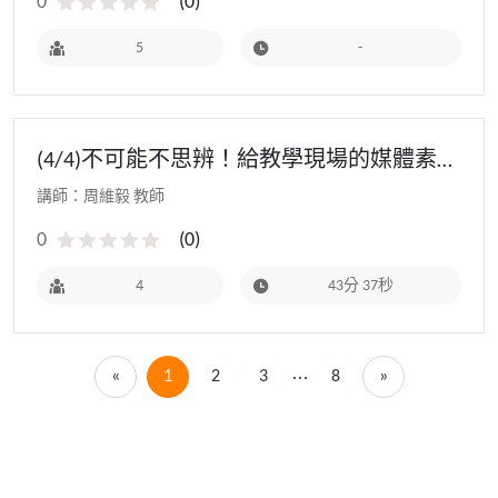
0
(
0
)
5
-
(4/4)不可能不思辨！給教學現場的媒體素養
課4 - 112教師研習(初階場)
講師：周維毅 教師
0
(
0
)
4
43分 37秒
«
1
2
3
8
»