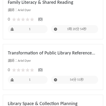
Family Literacy & Shared Reading
講師：Ariel Dyer
0
(
0
)
1
1時 20分 54秒
Transformation of Public Library Reference
Services
講師：Ariel Dyer
0
(
0
)
1
54分 51秒
Library Space & Collection Planning