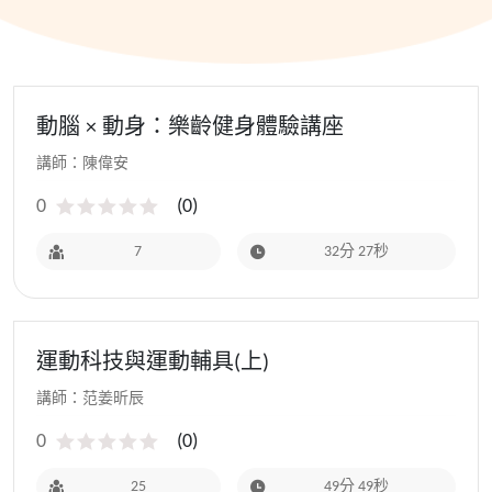
動腦 × 動身：樂齡健身體驗講座
講師：陳偉安
0
(
0
)
7
32分 27秒
運動科技與運動輔具(上)
講師：范姜昕辰
0
(
0
)
25
49分 49秒