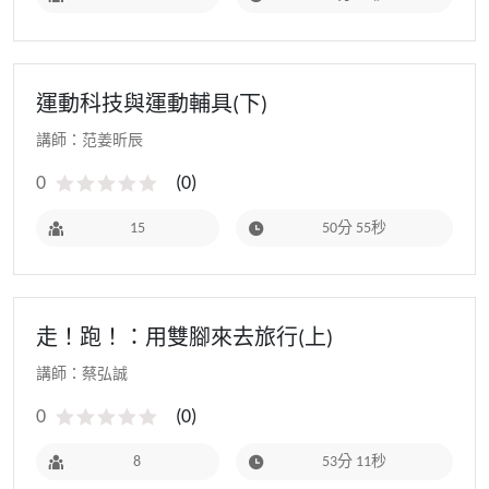
運動科技與運動輔具(下)
講師：范姜昕辰
0
(
0
)
15
50分 55秒
走！跑！：用雙腳來去旅行(上)
講師：蔡弘誠
0
(
0
)
8
53分 11秒