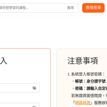
進階搜尋
搜尋
入
注意事項
系統登入帳號密碼：
．帳號：身分證字號
．密碼：請輸入自定
若無國資圖借閱證，
「
網路辦證
」服務辦