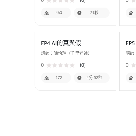
0
(
0
)
0
463
29秒
EP4 AI的真與假
EP
講師：陳怡瑄（千里老師）
講師
0
(
0
)
0
172
4分 52秒