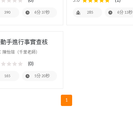
(
0
)
5.0
(
1
)
390
6分 37秒
285
6分 13秒
5 動手進行事實查核
：陳怡瑄（千里老師）
(
0
)
165
5分 20秒
1