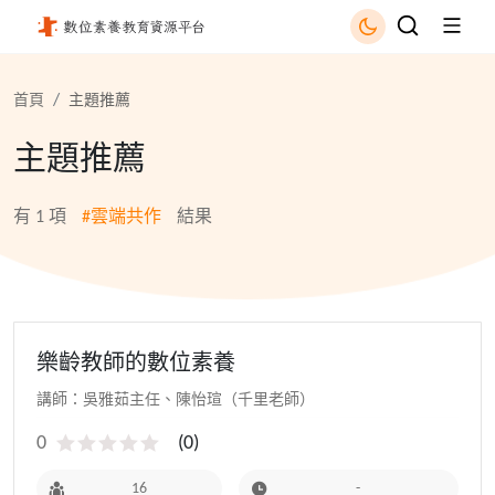
雲端共作 - 國立公共資訊圖書館
首頁
主題推薦
主題推薦
有
1
項
#雲端共作
結果
樂齡教師的數位素養
講師：吳雅茹主任、陳怡瑄（千里老師）
0
(
0
)
16
-