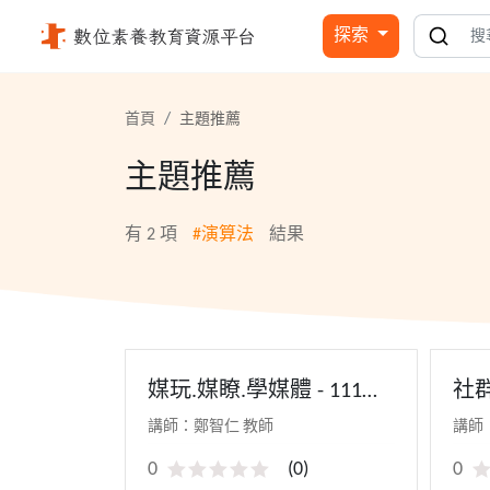
演算法 - 國立公共資訊圖書館
探索
首頁
主題推薦
主題推薦
有
2
項
#演算法
結果
媒玩.媒瞭.學媒體 - 111教
社
師研習(寒假場)
課 
講師：鄭智仁 教師
講師
0
(
0
)
0