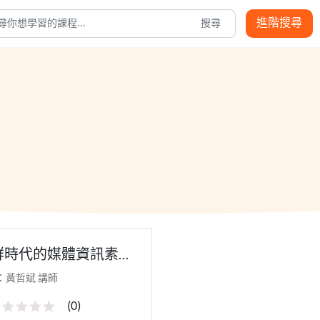
進階搜尋
搜尋
群時代的媒體資訊素養
- 111教師研習(寒假場)
：黃哲斌 講師
(
0
)