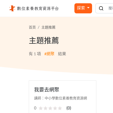
網聚 - 國立公共資訊圖書館
探索
首頁
主題推薦
主題推薦
有
1
項
#網聚
結果
我要去網聚
講師：中小學數位素養教育資源網
0
(
0
)