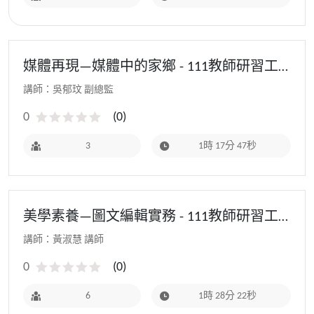
媒體再現—媒體中的家鄉 - 111教師研習工
作坊
講師：吳郁玟 副總監
0
(
0
)
3
1時 17分 47秒
美學素養—圖文編輯實務 - 111教師研習工
作坊
講師：黃淑慧 講師
0
(
0
)
6
1時 28分 22秒