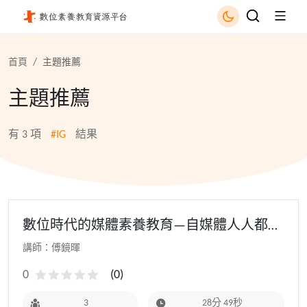
IG - 國立公共資訊圖書館
首頁
主題推薦
主題推薦
有
3
項
#IG
結果
數位時代的媒體素養教育—自媒體人人都可
以當網紅 - 111教師研習(基地學校場)
講師：傅鏡暉
0
(
0
)
3
28分 49秒