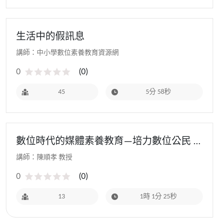
生活中的假訊息
講師：中小學數位素養教育資源網
0
(
0
)
45
5分 58秒
數位時代的媒體素養教育—培力數位公民 -
111教師研習(基地學校場)
講師：陳順孝 教授
0
(
0
)
13
1時 1分 25秒