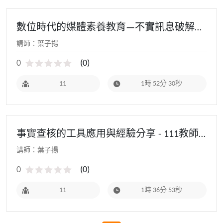
數位時代的媒體素養教育—不實訊息破解法
- 111教師研習(基地學校場)
講師：葉⼦揚
0
(
0
)
11
1時 52分 30秒
事實查核的工具應用與經驗分享 - 111教師
研習(寒假場)
講師：葉⼦揚
0
(
0
)
11
1時 36分 53秒