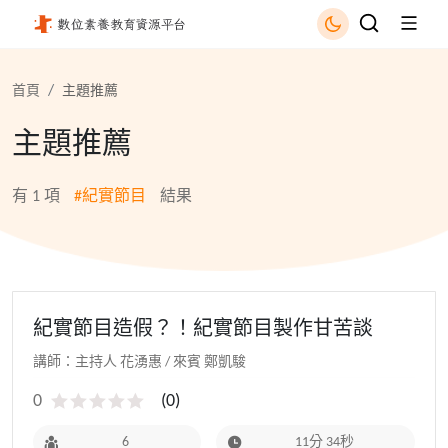
紀實節目 - 國立公共資訊圖書館
首頁
主題推薦
主題推薦
有
1
項
#紀實節目
結果
紀實節目造假？！紀實節目製作甘苦談
講師：主持人 花湧惠 / 來賓 鄭凱駿
0
(
0
)
6
11分 34秒