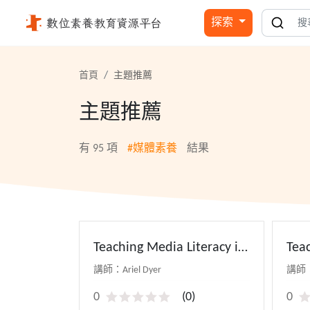
媒體素養 - 國立公共資訊圖書館
探索
首頁
主題推薦
主題推薦
有
95
項
#媒體素養
結果
Teaching Media Literacy in
Teac
the Digital Age(上)
the
講師：Ariel Dyer
講師：A
0
(
0
)
0