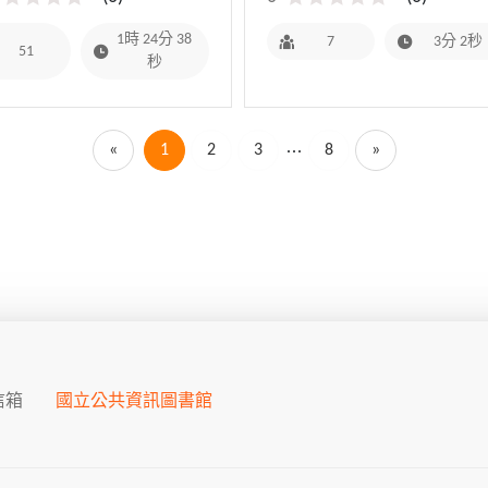
1時 24分 38
7
3分 2秒
51
秒
«
1
2
3
8
»
信箱
國立公共資訊圖書館