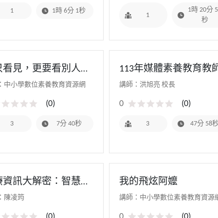
1時 20分 5
1
1時 6分 1秒
1
秒
只看見，更要看別人所
113年媒體素養教育教
！
研習(科技與媒體的創
：中小學數位素養教育資源網
講師：洪旭亮 校長
教育) YouTube Shorts 
(
0
)
0
(
0
)
影片製作
3
7分 40秒
3
47分 58
療資訊大解密：智慧就
我的飛炫阿嬤
新體驗
：陳凌筠
講師：中小學數位素養教育資源
(
0
)
0
(
0
)