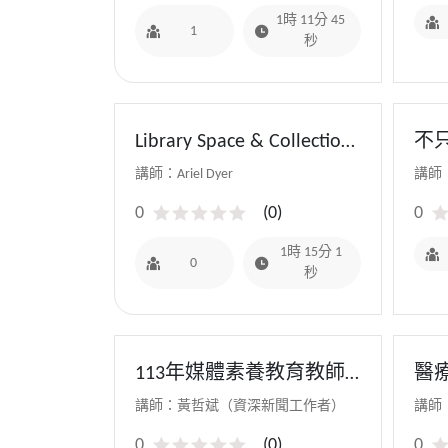
1時 11分 45
1
秒
Library Space & Collection
不
Planning
見
講師：Ariel Dyer
講師
0
(
0
)
0
1時 15分 1
0
秒
113年媒體素養教育教師
醫
研習(數位媒體素養教
醫
講師：黃哲斌（資深新聞工作者）
講師
育)：數位時代的媒體素
0
(
0
)
0