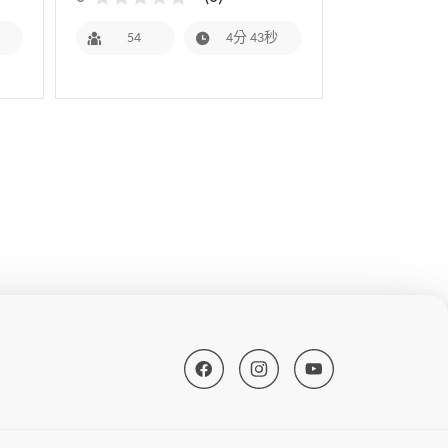
54
4分 43秒