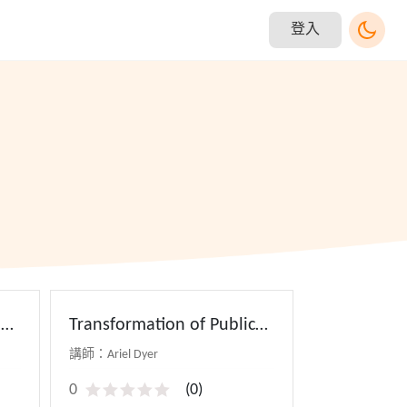
登入
d
Transformation of Public
Library Reference Services
講師：Ariel Dyer
0
(
0
)