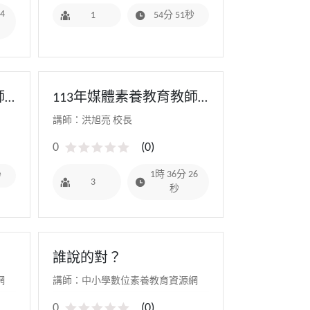
4
1
54分 51秒
師
113年媒體素養教育教師
新
研習(數位媒體素養教
講師：洪旭亮 校長
短
育)：短影音實戰經驗
0
(
0
)
1時 36分 26
秒
3
秒
誰說的對？
網
講師：中小學數位素養教育資源網
0
(
0
)