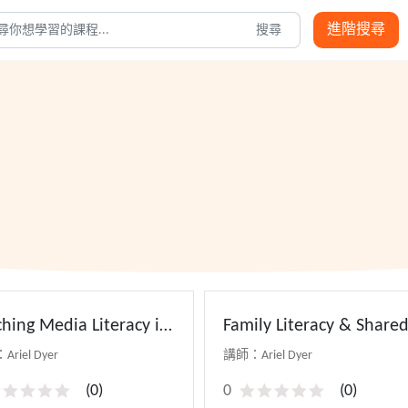
進階搜尋
搜尋
hing Media Literacy in
Family Literacy & Share
 Digital Age(下)
Reading
riel Dyer
講師：Ariel Dyer
(
0
)
0
(
0
)