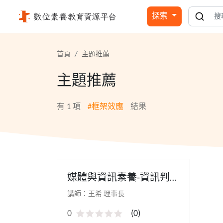
框架效應 - 國立公共資訊圖書館
探索
首頁
主題推薦
主題推薦
有
1
項
#框架效應
結果
媒體與資訊素養-資訊判
讀 - 111教師研習(寒假場)
講師：王希 理事長
0
(
0
)