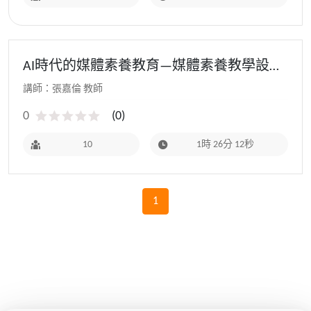
AI時代的媒體素養教育—媒體素養教學設計
實作 - 111教師研習(暑假進階場)
講師：張嘉倫 教師
0
(
0
)
10
1時 26分 12秒
1