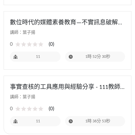
數位時代的媒體素養教育—不實訊息破解法
- 111教師研習(基地學校場)
講師：葉⼦揚
0
(
0
)
11
1時 52分 30秒
事實查核的工具應用與經驗分享 - 111教師
研習(寒假場)
講師：葉⼦揚
0
(
0
)
11
1時 36分 53秒