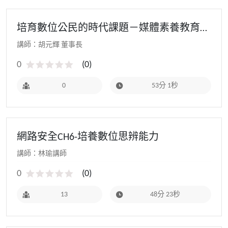
培育數位公民的時代課題－媒體素養教育白
皮書 - 111教師研習(寒假場)
講師：胡元輝 董事長
0
(
0
)
0
53分 1秒
網路安全CH6-培養數位思辨能力
講師：林瑜講師
0
(
0
)
13
48分 23秒