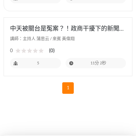
中天被關台是冤案？！政商干擾下的新聞自
由何去何從
講師：主持人 蒲思云 / 來賓 黃偉翔
0
(
0
)
5
11分 2秒
1