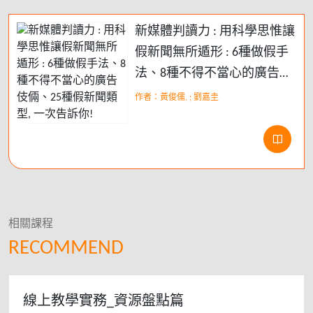
新媒體判讀力 : 用科學思惟讓
假新聞無所遁形 : 6種做假手
法、8種不得不當心的廣告伎
倆、25種假新聞類型, 一次告
作者：黃俊儒, ; 劉嘉圭
訴你!
相關課程
RECOMMEND
線上教學實務_資源盤點篇