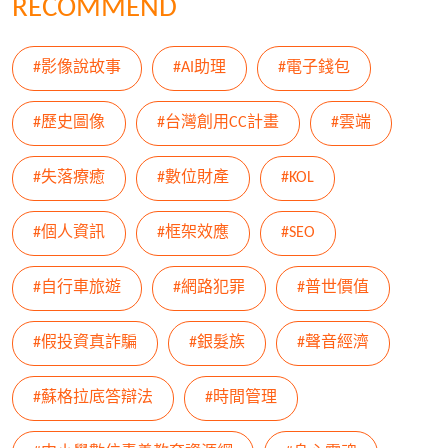
RECOMMEND
#影像說故事
#AI助理
#電子錢包
#歷史圖像
#台灣創用CC計畫
#雲端
#失落療癒
#數位財產
#KOL
#個人資訊
#框架效應
#SEO
#自行車旅遊
#網路犯罪
#普世價值
#假投資真詐騙
#銀髮族
#聲音經濟
#蘇格拉底答辯法
#時間管理