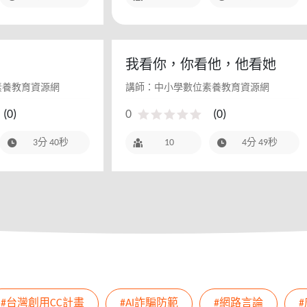
我看你，你看他，他看她
素養教育資源網
講師：中小學數位素養教育資源網
(
0
)
0
(
0
)
3分 40秒
10
4分 49秒
#台灣創用CC計畫
#AI詐騙防範
#網路言論