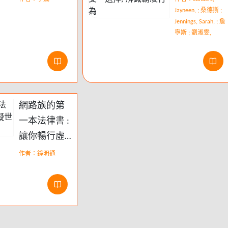
暴力
本 : 教導孩子
Jayneen, ; 桑德斯 ;
Jennings, Sarah, ; 詹
關於身體自
寧斯 ; 劉淑雯,
主、尊重、
感受、選擇,
辨識霸凌行
為
網路族的第
一本法律書 :
讓你暢行虛
擬世界,飆網
作者：鐘明通
不觸法!