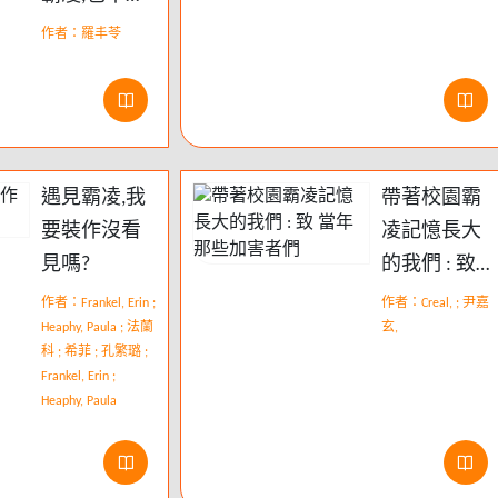
受凌
作者：羅丰苓
遇見霸凌,我
帶著校園霸
要裝作沒看
凌記憶長大
見嗎?
的我們 : 致
當年那些加
作者：Frankel, Erin ;
作者：Creal, ; 尹嘉
Heaphy, Paula ; 法蘭
害者們
玄,
科 ; 希菲 ; 孔繁璐 ;
Frankel, Erin ;
Heaphy, Paula