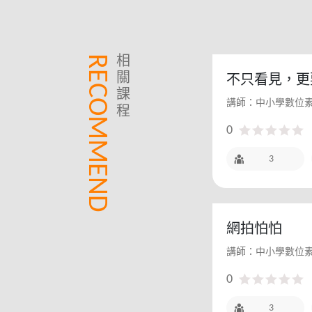
RECOMMEND
相
關
不只看見，更
課
見！
講師：中小學數位
程
0
3
網拍怕怕
講師：中小學數位
0
3