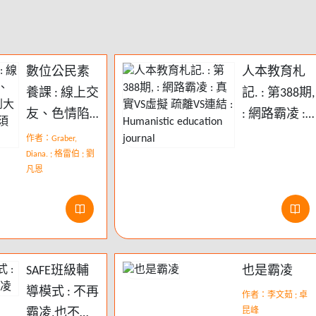
數位公民素
人本教育札
養課 : 線上交
記. : 第388期,
友、色情陷
: 網路霸凌 :
阱、保護個
真實VS虛擬
作者：Graber,
資, 從孩子到
Diana. ; 格雷伯 ; 劉
疏離VS連結 :
凡恩
大人必備的
Humanistic
網民生活須
education
知
journal
SAFE班級輔
也是霸凌
導模式 : 不再
作者：李文茹 ; 卓
霸凌,也不再
昆峰