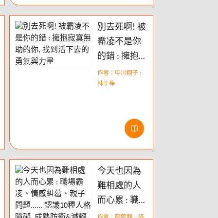
別去死啊! 被
霸凌不是你
的錯 : 擁抱寂
寞無助的你,
作者：中川翔子 ;
找到活下去
林于楟
的勇氣與力
量
今天也因為
難相處的人
而心累 : 職場
霸凌、情感
作者：鄭熙靜, ; 張