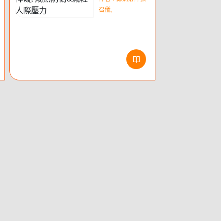
糾葛、親子
召儀,
問題...... 認
識10種人格
障礙, 成熟防
衛&減輕人際
壓力