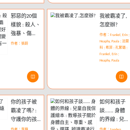
邪惡的20個
我被霸凌了,
樣貌 : 殺人、
怎麼辦?
強暴、傷
作者：Frankel, Erin ;
害、霸凌, 那
Heaphy, Paula ; 法蘭
作者：張蔚
科 ; 希菲 ; 孔繁璐 ;
些「平常人
Frankel, Erin ;
很好呀」的
Heaphy, Paula
人, 怎麼瞬間
變邪惡? 你我
心裡也有一
兩個這樣的
你的孩子被
如何和孩子
特徵
霸凌了嗎? :
談...... 身體
守護你的孩
的界線 : 兒童
子遠離校園
自我保護繪
作者：李巍
作者：Sanders,