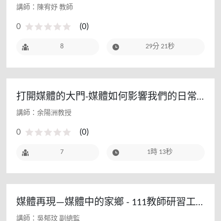
習(初階場)
講師：陳宥妤 教師
0
(
0
)
8
29分 21秒
打開媒體的大門-媒體如何影響我們的日常
生活
講師：余陽洲教授
0
(
0
)
7
1時 13秒
媒體再現—媒體中的家鄉 - 111教師研習工
作坊
講師：吳郁玟 副總監