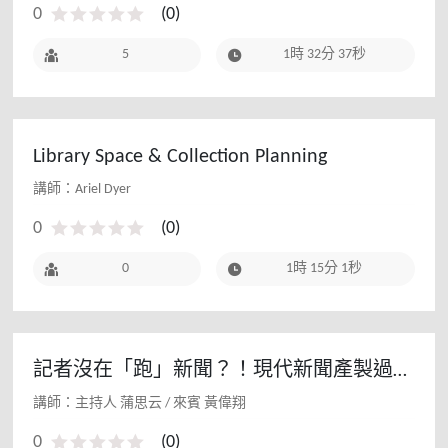
0
(
0
)
5
1時 32分 37秒
Library Space & Collection Planning
講師：Ariel Dyer
0
(
0
)
0
1時 15分 1秒
記者沒在「跑」新聞？！現代新聞產製過程
大公開
講師：主持人 蒲思云 / 來賓 黃偉翔
0
(
0
)