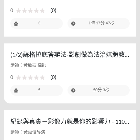
0
(
0
)
3
1時 17分 47秒
(1/2)蘇格拉底答辯法-影劇做為法治媒體教
育教材 - 112教師研習(初階場)
講師：黃致豪 律師
0
(
0
)
5
50分 3秒
紀錄與真實－影像力就是你的影響力 - 110
教師研習工作坊
講師：黃嘉俊導演