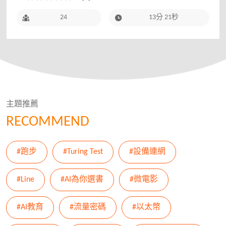
24
13分 21秒
主題推薦
RECOMMEND
#跑步
#Turing Test
#設備連網
#Line
#AI為你選書
#微電影
#AI教育
#流量密碼
#以太幣