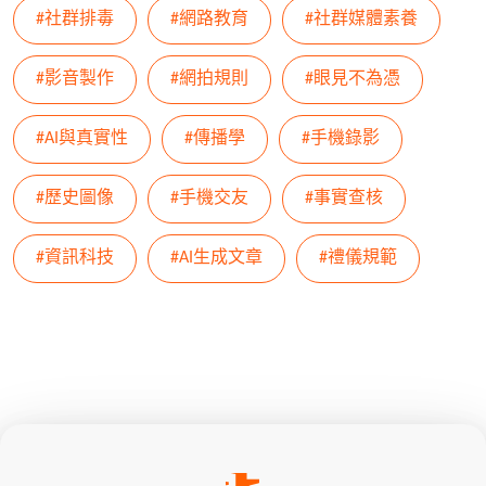
#社群排毒
#網路教育
#社群媒體素養
#影音製作
#網拍規則
#眼見不為憑
#AI與真實性
#傳播學
#手機錄影
#歷史圖像
#手機交友
#事實查核
#資訊科技
#AI生成文章
#禮儀規範