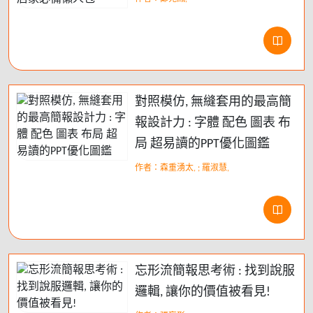
對照模仿, 無縫套用的最高簡
報設計力 : 字體 配色 圖表 布
局 超易讀的PPT優化圖鑑
作者：森重湧太, ; 羅淑慧,
忘形流簡報思考術 : 找到說服
邏輯, 讓你的價值被看見!