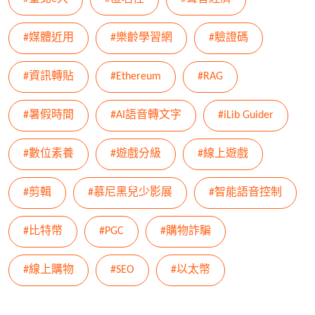
#媒體近用
#樂齡學習網
#驗證碼
#資訊轉貼
#Ethereum
#RAG
#暑假時間
#AI語音轉文字
#iLib Guider
#數位素養
#遊戲分級
#線上遊戲
#剪輯
#慕尼黑兒少影展
#智能語音控制
#比特幣
#PGC
#購物詐騙
#線上購物
#SEO
#以太幣