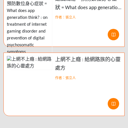
狀 = What does app generation
think? : on treatment of
作者：張立人
internet gaming disorder and
prevention of digital
psychosomatic symptoms
上網不上癮 : 給網路族的心靈
處方
作者：張立人