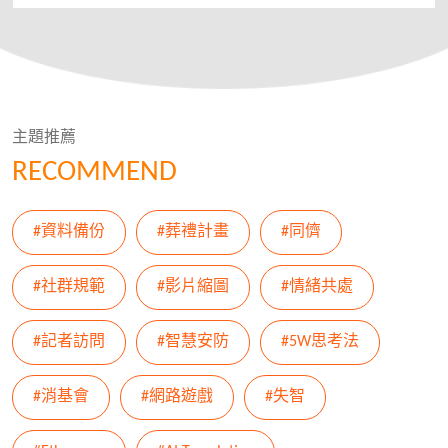
主題推薦
RECOMMEND
#資料備份
#葬禮計畫
#同儕
#社群規範
#影片縮圖
#情緒共處
#記者訪問
#智慧安防
#5W思考法
#消基會
#網路遊戲
#失智