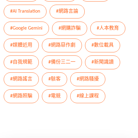
#AI Translation
#網路言論
#Google Gemini
#網購詐騙
#人本教育
#媒體近用
#網路惡作劇
#數位載具
#自我規範
#備份三二一
#新聞識讀
#網路謠言
#駭客
#網路騷擾
#網路照騙
#電競
#線上課程