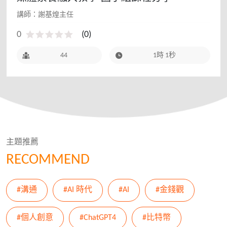
講師：謝基煌主任
0
(
0
)
44
1時 1秒
主題推薦
RECOMMEND
#溝通
#AI 時代
#AI
#金錢觀
#個人創意
#ChatGPT4
#比特幣