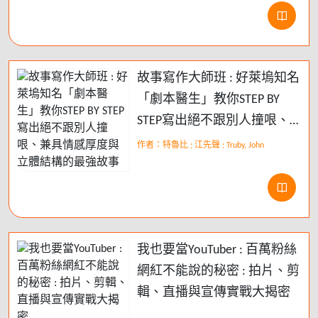
故事寫作大師班 : 好萊塢知名
「劇本醫生」教你STEP BY
STEP寫出絕不跟別人撞哏、
兼具情感厚度與立體結構的
作者：特魯比 ; 江先聲 ; Truby, John
最強故事
我也要當YouTuber : 百萬粉絲
網紅不能說的秘密 : 拍片、剪
輯、直播與宣傳實戰大揭密