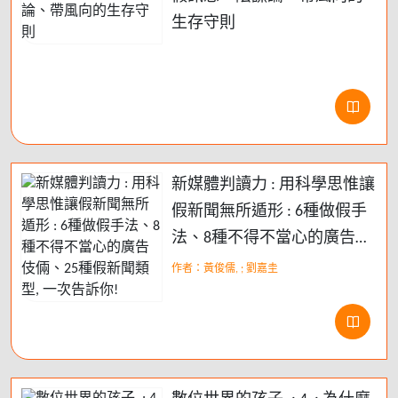
生存守則
新媒體判讀力 : 用科學思惟讓
假新聞無所遁形 : 6種做假手
法、8種不得不當心的廣告伎
倆、25種假新聞類型, 一次告
作者：黃俊儒, ; 劉嘉圭
訴你!