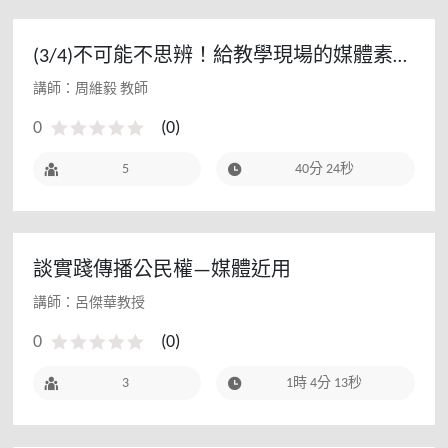
(3/4)不可能不思辨！給教學現場的媒體素養
課3 - 112教師研習(初階場)
講師：周維毅 教師
0
(
0
)
5
40分 24秒
談實踐傳播公民權—媒體近用
講師：呂傑華教授
0
(
0
)
3
1時 4分 13秒