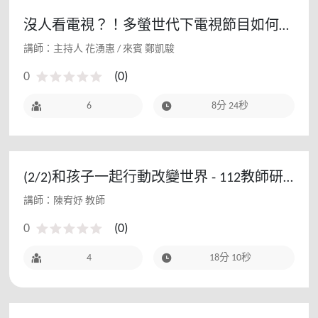
沒人看電視？！多螢世代下電視節目如何生
存
講師：主持人 花湧惠 / 來賓 鄭凱駿
0
(
0
)
6
8分 24秒
(2/2)和孩子一起行動改變世界 - 112教師研
習(初階場)
講師：陳宥妤 教師
0
(
0
)
4
18分 10秒