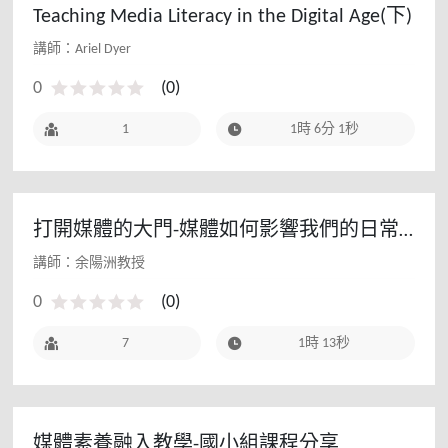
Teaching Media Literacy in the Digital Age(下)
講師：Ariel Dyer
0
(
0
)
1
1時 6分 1秒
打開媒體的大門-媒體如何影響我們的日常
生活
講師：余陽洲教授
0
(
0
)
7
1時 13秒
媒體素養融入教學-國小組課程分享