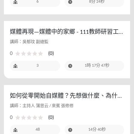
6
8分 24秒
媒體再現—媒體中的家鄉 - 111教師研習工
作坊
講師：吳郁玟 副總監
0
(
0
)
3
1時 17分 47秒
如何從零開始自媒體？先想做什麼、為什麼
做！
講師：主持人 蒲思云 / 來賓 張修修
0
(
0
)
48
14分 40秒