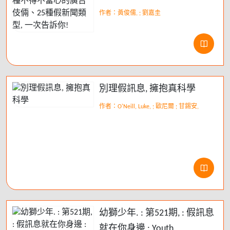
倆、25種假新聞類型, 一次告
作者：黃俊儒, ; 劉嘉圭
訴你!
別理假訊息, 擁抱真科學
作者：O'Neill, Luke, ; 歐尼爾 ; 甘錫安,
幼獅少年. : 第521期, : 假訊息
就在你身邊 : Youth