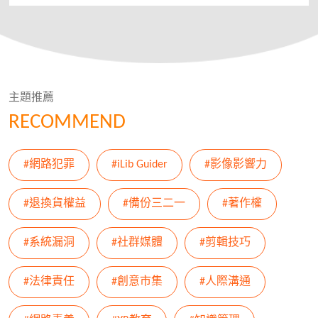
主題推薦
RECOMMEND
#網路犯罪
#iLib Guider
#影像影響力
#退換貨權益
#備份三二一
#著作權
#系統漏洞
#社群媒體
#剪輯技巧
#法律責任
#創意市集
#人際溝通