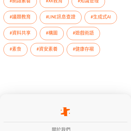
#網路素養
#XR教育
#知識管理
#議題教育
#LINE訊息查證
#生成式AI
#資料共享
#構圖
#遊戲術語
#素食
#資安素養
#健康存褶
關於我們