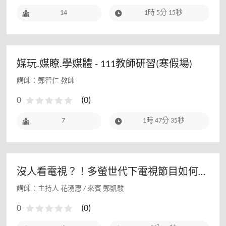
14
1時 5分 15秒
媒玩.媒瞭.學媒體 - 111教師研習(寒假場)
講師：鄭智仁 教師
0
(
0
)
7
1時 47分 35秒
沒人看電視？！多螢世代下電視節目如何生
存
講師：主持人 花湧惠 / 來賓 鄭凱駿
0
(
0
)