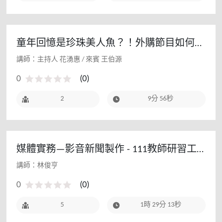
童年回憶是珍珠美人魚？！外購節目如何影
響我們的價值觀
講師：主持人 花湧惠 / 來賓 王伯源
0
(
0
)
2
9分 56秒
媒體實務—影音新聞製作 - 111教師研習工
作坊
講師：林俊亨
0
(
0
)
5
1時 29分 13秒