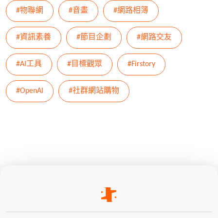
#物聯網
#音畫
#網路相簿
#資訊素養
#節目企劃
#網路交友
#AI工具
#目標觀眾
#Firstory
#OpenAI
#社群網站購物