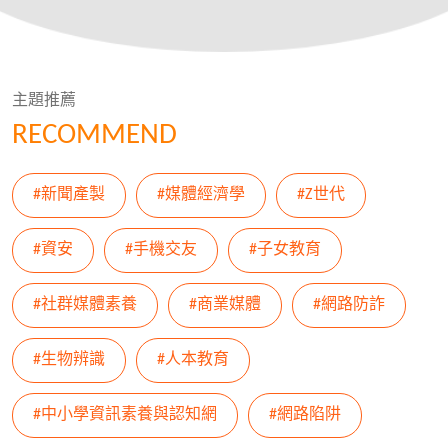
主題推薦
RECOMMEND
#新聞產製
#媒體經濟學
#Z世代
#資安
#手機交友
#子女教育
#社群媒體素養
#商業媒體
#網路防詐
#生物辨識
#人本教育
#中小學資訊素養與認知網
#網路陷阱