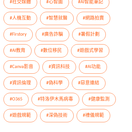
#社交媒體
#心智圖
#AI智能筆記
#人機互動
#智慧就醫
#網路拍賣
#Firstory
#廣告詐騙
#暑假計劃
#AI教育
#數位移民
#遊戲式學習
#Canva影音
#資訊科技
#AI功能
#資訊倫理
#偽科學
#惡意連結
#O365
#特洛伊木馬病毒
#健康監測
#遊戲規範
#深偽技術
#禮儀規範