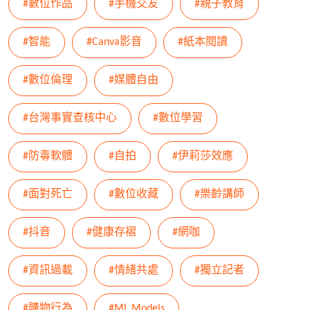
#數位作品
#手機交友
#親子教育
#智能
#Canva影音
#紙本閱讀
#數位倫理
#媒體自由
#台灣事實查核中心
#數位學習
#防毒軟體
#自拍
#伊莉莎效應
#面對死亡
#數位收藏
#樂齡講師
#抖音
#健康存褶
#網咖
#資訊過載
#情緒共處
#獨立記者
#購物行為
#ML Models