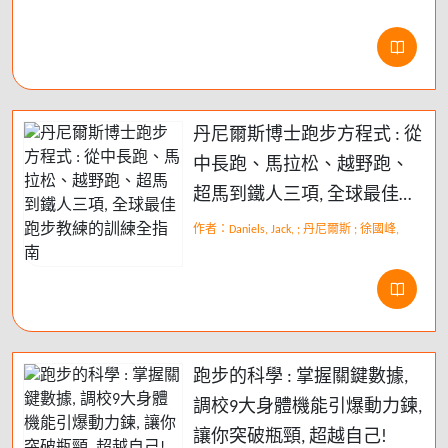
丹尼爾斯博士跑步方程式 : 從
中長跑、馬拉松、越野跑、
超馬到鐵人三項, 全球最佳跑
步教練的訓練全指南
作者：Daniels, Jack, ; 丹尼爾斯 ; 徐國峰,
跑步的科學 : 掌握關鍵數據,
調校9大身體機能引爆動力鍊,
讓你突破瓶頸, 超越自己!