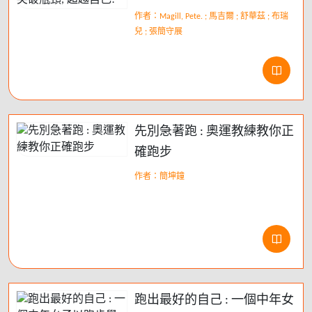
作者：Magill, Pete. ; 馬吉爾 ; 舒華茲 ; 布瑞
兒 ; 張簡守展
先別急著跑 : 奧運教練教你正
確跑步
作者：簡坤鐘
跑出最好的自己 : 一個中年女