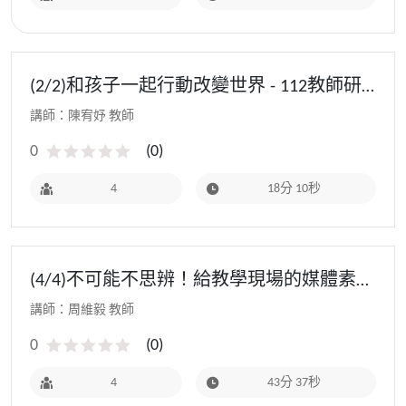
(2/2)和孩子一起行動改變世界 - 112教師研
習(初階場)
講師：陳宥妤 教師
0
(
0
)
4
18分 10秒
(4/4)不可能不思辨！給教學現場的媒體素養
課4 - 112教師研習(初階場)
講師：周維毅 教師
0
(
0
)
4
43分 37秒