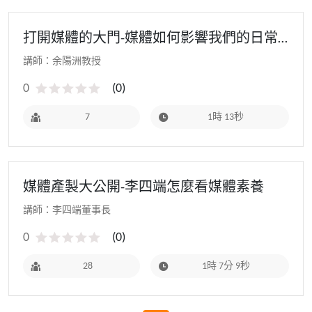
打開媒體的大門-媒體如何影響我們的日常
生活
講師：余陽洲教授
0
(
0
)
7
1時 13秒
媒體產製大公開-李四端怎麼看媒體素養
講師：李四端董事長
0
(
0
)
28
1時 7分 9秒