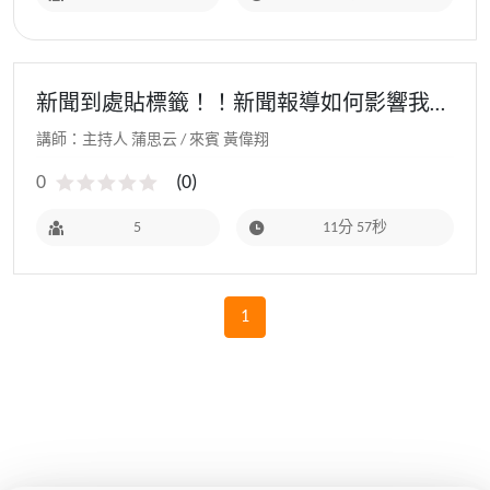
新聞到處貼標籤！！新聞報導如何影響我們
的觀點
講師：主持人 蒲思云 / 來賓 黃偉翔
0
(
0
)
5
11分 57秒
1