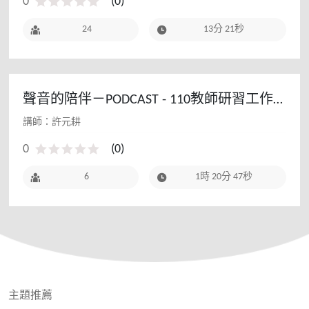
0
(
0
)
24
13分 21秒
聲音的陪伴－PODCAST - 110教師研習工作
坊
講師：許元耕
0
(
0
)
6
1時 20分 47秒
主題推薦