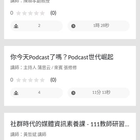
講師：陳順孝副教授
0
(
0
)
2
1時 28秒
你今天Podcast了嗎？Podcast世代崛起
講師：主持人 蒲思云 / 來賓 張修修
0
(
0
)
4
11分 13秒
社群時代的媒體資訊素養課 - 111教師研習
(寒假場)
講師：黃哲斌 講師