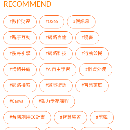
RECOMMEND
#數位財產
#O365
#假訊息
#親子互動
#網路言論
#曉書
#搜尋引擎
#網路科技
#行動公民
#情緒共處
#AI自主學習
#個資外洩
#網路檢索
#遊戲術語
#智慧家庭
#Canva
#銀力學苑課程
#台灣創用CC計畫
#智慧裝置
#剪輯