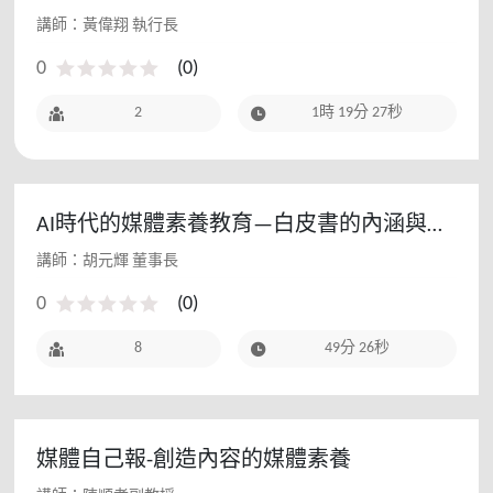
講師：黃偉翔 執行長
0
(
0
)
2
1時 19分 27秒
AI時代的媒體素養教育—白皮書的內涵與願
景 - 111教師研習(暑假進階場)
講師：胡元輝 董事長
0
(
0
)
8
49分 26秒
媒體自己報-創造內容的媒體素養