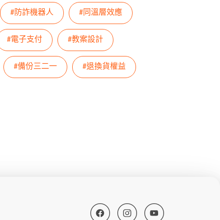
#防詐機器人
#同溫層效應
#電子支付
#教案設計
#備份三二一
#退換貨權益