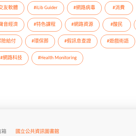
#交友軟體
#iLib Guider
#網路病毒
#消費
#聲音經濟
#特色課程
#網路資源
#酸民
保險給付
#環保葬
#假訊息查證
#遊戲術語
#網路科技
#Health Monitoring
信箱
國立公共資訊圖書館