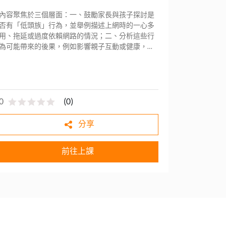
內容聚焦於三個層面：一、鼓勵家長與孩子探討是
否有「低頭族」行為，並舉例描述上網時的一心多
用、拖延或過度依賴網路的情況；二、分析這些行
為可能帶來的後果，例如影響親子互動或健康，並
提出改善建議；三、強調網路的雙面性，鼓勵親子
共同訂立具體的網路使用公約，以平衡娛樂與安
全。
0
(
0
)
分享
前往上課