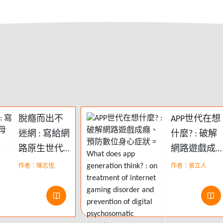
脫癮而出不
APP世代在想
迷網 : 寫給網
什麼? : 破解
路原生世代
網路遊戲成
父母的教養
癮、預防數
作者：陳志恆,
作者：張立人
書
身心症狀 =
What does
app