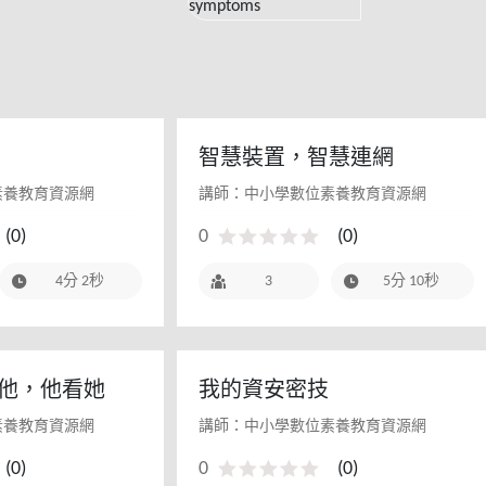
generation
think? : on
treatment of
internet
gaming
智慧裝置，智慧連網
disorder and
素養教育資源網
講師：中小學數位素養教育資源網
prevention of
digital
(
0
)
0
(
0
)
psychosomati
4分 2秒
3
5分 10秒
symptoms
他，他看她
我的資安密技
素養教育資源網
講師：中小學數位素養教育資源網
(
0
)
0
(
0
)