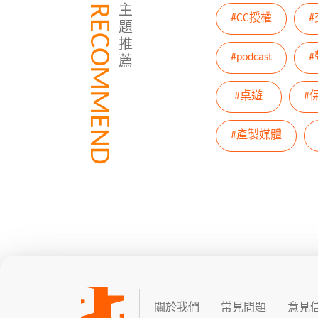
RECOMMEND
主
#CC授權
題
推
#podcast
薦
#桌遊
#
#產製媒體
關於我們
常見問題
意見