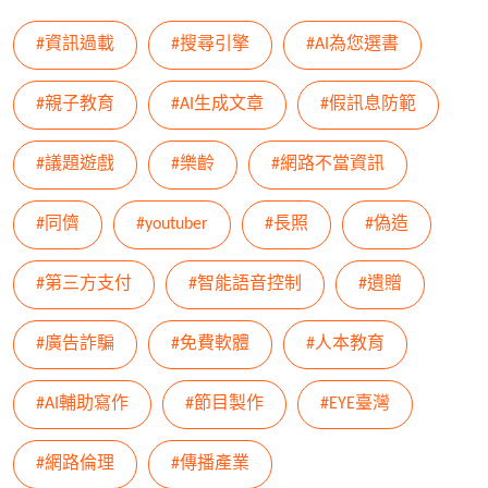
#資訊過載
#搜尋引擎
#AI為您選書
#親子教育
#AI生成文章
#假訊息防範
#議題遊戲
#樂齡
#網路不當資訊
#同儕
#youtuber
#長照
#偽造
#第三方支付
#智能語音控制
#遺贈
#廣告詐騙
#免費軟體
#人本教育
#AI輔助寫作
#節目製作
#EYE臺灣
#網路倫理
#傳播產業