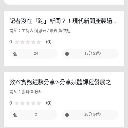
記者沒在「跑」新聞？！現代新聞產製過程
大公開
講師：主持人 蒲思云 / 來賓 黃偉翔
0
(
0
)
24
13分 21秒
教案實務經驗分享2-分享媒體課程發展之旅
程 - 111教師研習(寒假場)
講師：張舜傑 教師
0
(
0
)
3
28分 54秒