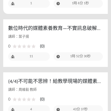
1
1時 6分 1秒
數位時代的媒體素養教育—不實訊息破解法
- 111教師研習(基地學校場)
講師：葉⼦揚
0
(
0
)
11
1時 52分 30秒
(4/4)不可能不思辨！給教學現場的媒體素養
課4 - 112教師研習(初階場)
講師：周維毅 教師
0
(
0
)
4
43分 37秒