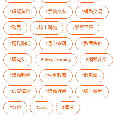
#虛擬貨幣
#手機交友
#網路交易
#酸民
#線上購物
#學習平臺
#龐氏騙局
#身心靈魂
#教案設計
#廣電法
#Deep Learning
#網路社交
#媒體報導
#生死教育
#假新聞
#虛擬購物
#媒體近用
#線上課程
#分鏡
#UGC
#溝通