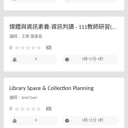
媒體與資訊素養-資訊判讀 - 111教師研習(寒
假場)
講師：王希 理事長
0
(
0
)
9
1時 57分 4秒
Library Space & Collection Planning
講師：Ariel Dyer
0
(
0
)
0
1時 15分 1秒