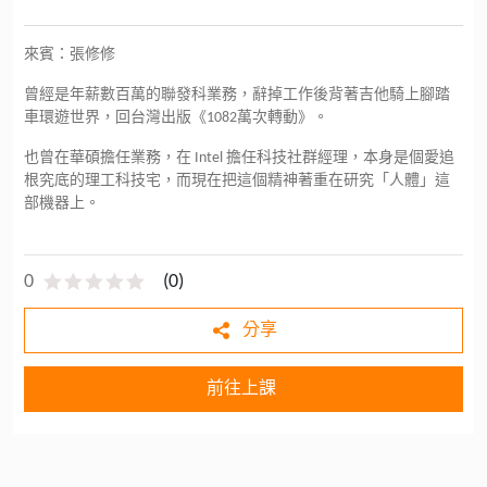
來賓：張修修
曾經是年薪數百萬的聯發科業務，辭掉工作後背著吉他騎上腳踏
車環遊世界，回台灣出版《1082萬次轉動》。
也曾在華碩擔任業務，在 Intel 擔任科技社群經理，本身是個愛追
根究底的理工科技宅，而現在把這個精神著重在研究「人體」這
部機器上。
0
(
0
)
分享
前往上課