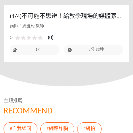
(1/4)不可能不思辨！給教學現場的媒體素養
課1 - 112教師研習(初階場)
講師：周維毅 教師
0
(
0
)
17
8分 33秒
主題推薦
RECOMMEND
#自我認同
#網路詐騙
#網拍