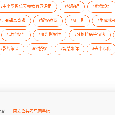
#中小學數位素養教育資源網
#物聯網
#遊戲設計
#LINE訊息查證
#資安教育
#AI工具
#生成式A
#數位安全
#廣告影響性
#蘇格拉底答辯法
#影片縮圖
#CC授權
#智慧翻譯
#去中心化
信箱
國立公共資訊圖書館