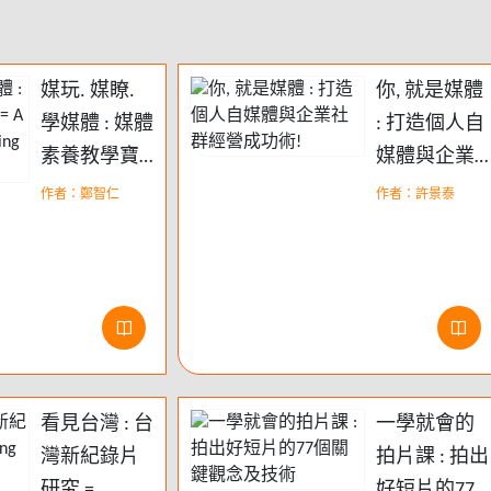
媒玩. 媒瞭.
你, 就是媒體
學媒體 : 媒體
: 打造個人自
素養教學寶
媒體與企業
典 = A
社群經營成
作者：鄭智仁
作者：許景泰
guidebook for
功術!
teaching
media literacy
看見台灣 : 台
一學就會的
灣新紀錄片
拍片課 : 拍出
研究 =
好短片的77