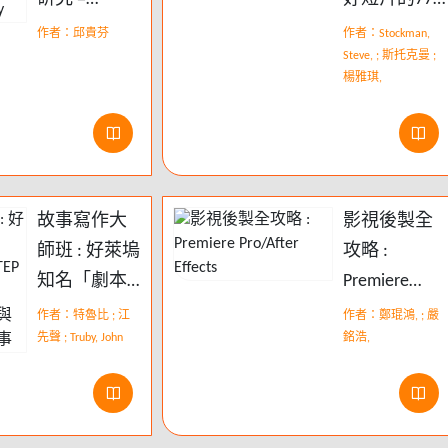
Regarding
個關鍵觀念
作者：邱貴芬
作者：Stockman,
Taiwan : the
及技術
Steve, ; 斯托克曼 ;
楊雅琪,
new Taiwan
documentary
故事寫作大
影視後製全
師班 : 好萊塢
攻略 :
知名「劇本
Premiere
醫生」教你
Pro/After
作者：特魯比 ; 江
作者：鄭琨鴻, ; 嚴
STEP BY STEP
先聲 ; Truby, John
Effects
銘浩,
寫出絕不跟
別人撞哏、
兼具情感厚