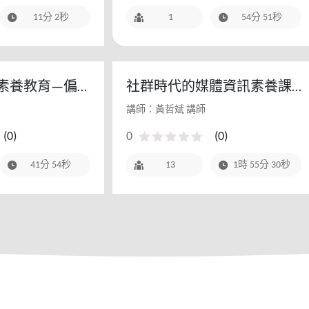
11分 2秒
1
54分 51秒
體素養教育—偏
社群時代的媒體資訊素養課 -
遇 - 111教
111教師研習(寒假場)
講師：黃哲斌 講師
階場)
(
0
)
0
(
0
)
41分 54秒
13
1時 55分 30秒