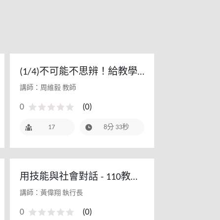
(1/4)不可能不思辨！給教學
現場的媒體素養課1 - 112教
講師：周維毅 教師
師研習(初階場)
0
(
0
)
17
8分 33秒
用技能與社會對話 - 110教師
研習工作坊
講師：黃偉翔 執行長
0
(
0
)