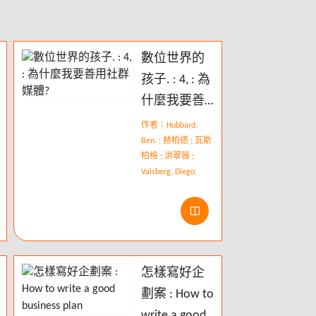
數位世界的
孩子. : 4, : 為
什麼我要善
用社群媒體?
作者：Hubbard,
Ben. ; 赫柏德 ; 瓦斯
柏格 ; 洪翠薇 ;
Vaisberg, Diego.
怎樣寫好企
劃案 : How to
write a good