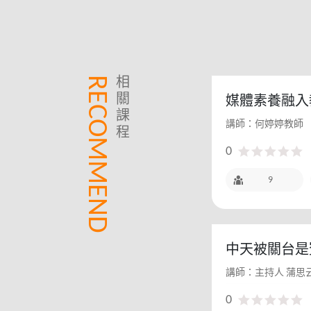
RECOMMEND
相
關
媒體素養融入
課
程分享
講師：何婷婷教師
程
0
9
中天被關台是
干擾下的新聞
講師：主持人 蒲思云
0