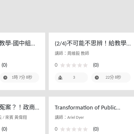
度與立體結
構的最強故
事
教學-國中組課
(2/4)不可能不思辨！給教學
現場的媒體素養課2 - 112教
講師：周維毅 教師
師研習(初階場)
(
0
)
0
(
0
)
1時 7分 8秒
3
22分 8秒
冤案？！政商
Transformation of Public
自由何去何從
Library Reference Services
 / 來賓 黃偉翔
講師：Ariel Dyer
(
0
)
0
(
0
)