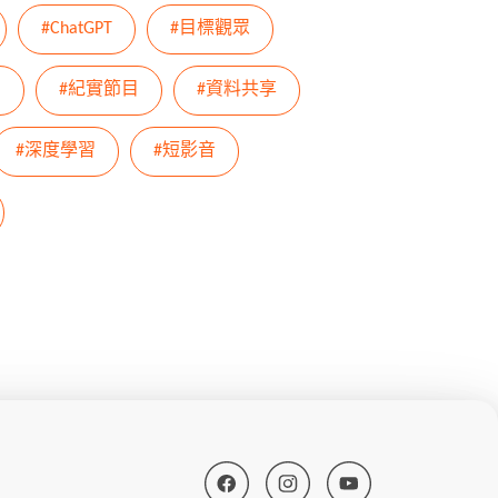
#ChatGPT
#目標觀眾
I
#紀實節目
#資料共享
#深度學習
#短影音