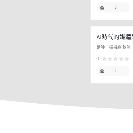
5
AI時代的媒
鄉校本與媒素的相
講師：楊易霖 教師
師研習(暑假進
0
1