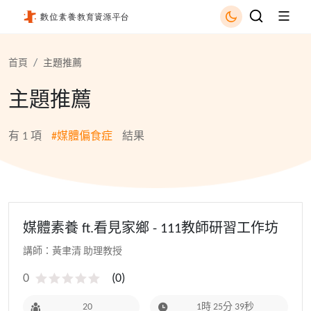
媒體偏食症 - 國立公共資訊圖書館
首頁
主題推薦
主題推薦
有
1
項
#媒體偏食症
結果
媒體素養 ft.看見家鄉 - 111教師研習工作坊
講師：黃聿清 助理教授
0
(
0
)
20
1時 25分 39秒