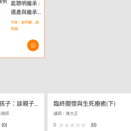
能聰明繼承 :
遺產與繼承
實例全方位
作者：趙坤麟, ; 趙
解說
育頡,
孩子：談親子
臨終關懷與生死療癒(下)
緒教養(下)
心理師
講師：陳大正
(
0
)
0
(
0
)