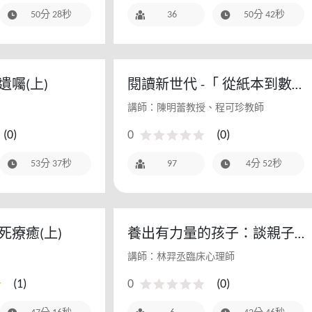
50分 28秒
36
50分 42秒
囑(上)
閱讀新世代 -「 從紙本到數
位，教育雲電子書的實戰應
講師：陳明蕾教授、程可珍教師
用 」
(
0
)
0
(
0
)
53分 37秒
97
4分 52秒
死療癒(上)
養出有力量的孩子：談親子
間的正念與情緒教養(上)
講師：林羿丞臨床心理師
(
1
)
0
(
0
)