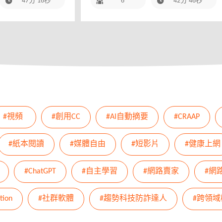
47分 16秒
6
42分 46秒
#視頻
#創用CC
#AI自動摘要
#CRAAP
#紙本閱讀
#媒體自由
#短影片
#健康上網
#ChatGPT
#自主學習
#網路賣家
#網
tion
#社群軟體
#趨勢科技防詐達人
#跨領域