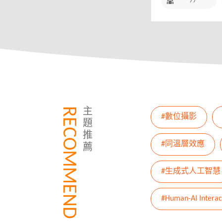
77
RECOMMEND
主
#數位攝影
題
推
#同溫層效應
薦
#生成式人工智慧
#Human-AI Interac