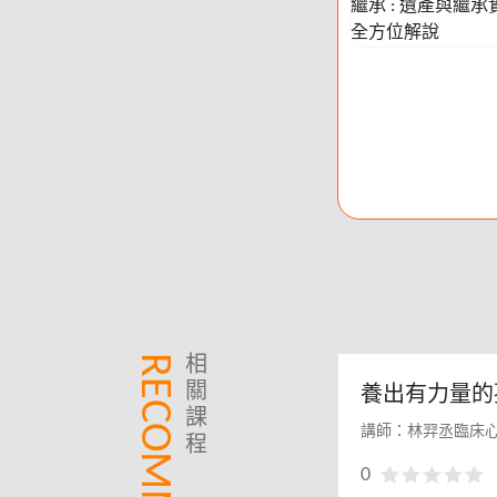
RECOMMEND
相
關
養出有力量的
課
間的正念與情
講師：林羿丞臨床
程
0