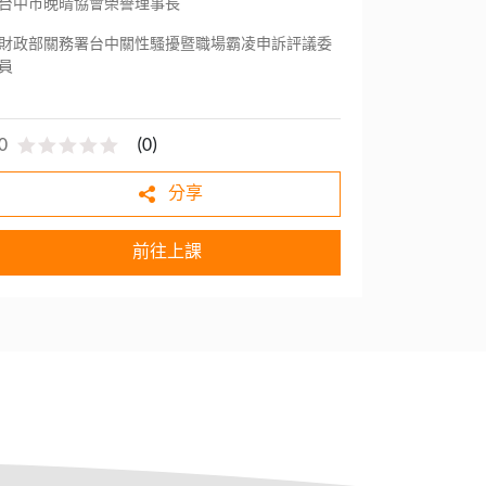
台中市晚晴協會榮譽理事長
財政部關務署台中關性騷擾暨職場霸凌申訴評議委
員
0
(
0
)
分享
前往上課