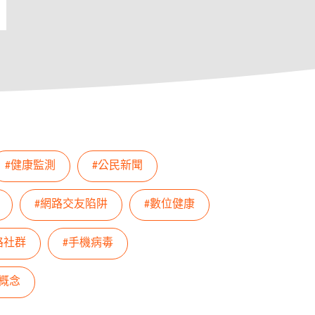
#健康監測
#公民新聞
#網路交友陷阱
#數位健康
路社群
#手機病毒
概念