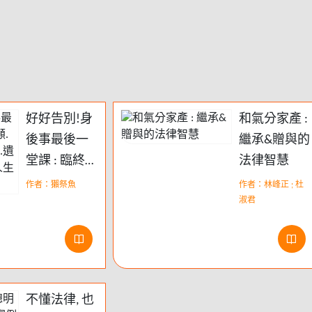
好好告別!身
和氣分家產 :
後事最後一
繼承&贈與的
堂課 : 臨終照
法律智慧
顧.預立遺囑.
作者：獺祭魚
作者：林峰正 ; 杜
葬禮計畫.遺
淑君
產繼承.保險
給付,人生完
成式問題解
決書
不懂法律, 也