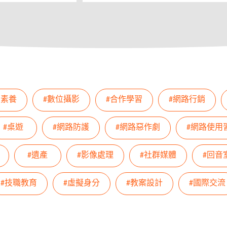
AI素養
#數位攝影
#合作學習
#網路行銷
#桌遊
#網路防護
#網路惡作劇
#網路使用
#遺產
#影像處理
#社群媒體
#回音
#技職教育
#虛擬身分
#教案設計
#國際交流