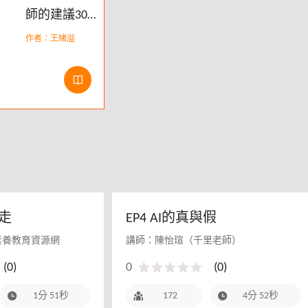
師的建議30
講
作者：王緒溢
走
EP4 AI的真與假
素養教育資源網
講師：陳怡瑄（千里老師）
(
0
)
0
(
0
)
1分 51秒
172
4分 52秒