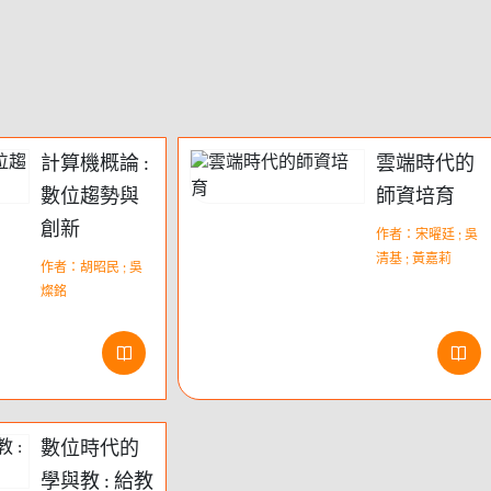
計算機概論 :
雲端時代的
數位趨勢與
師資培育
創新
作者：宋曜廷 ; 吳
清基 ; 黃嘉莉
作者：胡昭民 ; 吳
燦銘
數位時代的
學與教 : 給教