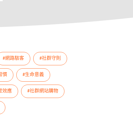
#網路駭客
#社群守則
習慣
#生命意義
室效應
#社群網站購物