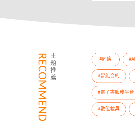
RECOMMEND
主
#同儕
#
題
推
#智能合約
薦
#電子書服務平台
#數位載具