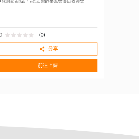
•教育部第3屆、第5屆樂齡奉獻獎優良教師獎
0
(
0
)
分享
前往上課